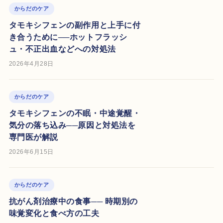
からだのケア
タモキシフェンの副作用と上手に付
メー
き合うために──ホットフラッシ
ュ・不正出血などへの対処法
2026年4月28日
からだのケア
タモキシフェンの不眠・中途覚醒・
気分の落ち込み──原因と対処法を
専門医が解説
2026年6月15日
からだのケア
抗がん剤治療中の食事── 時期別の
味覚変化と食べ方の工夫