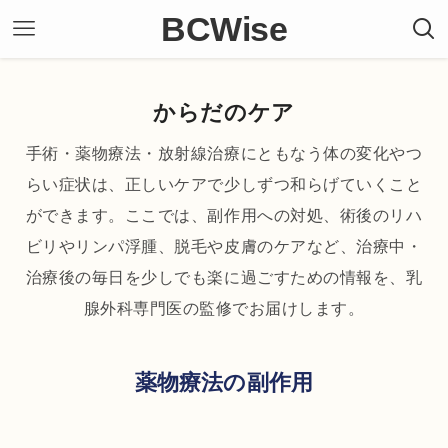
BCWise
BC
からだのケア
検診
手術・薬物療法・放射線治療にともなう体の変化やつ
らい症状は、正しいケアで少しずつ和らげていくこと
治療
ができます。ここでは、副作用への対処、術後のリハ
ビリやリンパ浮腫、脱毛や皮膚のケアなど、治療中・
から
治療後の毎日を少しでも楽に過ごすための情報を、乳
腺外科専門医の監修でお届けします。
ここ
薬物療法の副作用
仕事
乳が